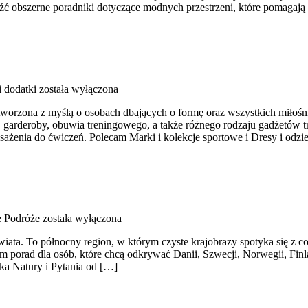
eźć obszerne poradniki dotyczące modnych przestrzeni, które pomagają
i dodatki
została wyłączona
tworzona z myślą o osobach dbających o formę oraz wszystkich miłośni
garderoby, obuwia treningowego, a także różnego rodzaju gadżetów t
enia do ćwiczeń. Polecam Marki i kolekcje sportowe i Dresy i odzi
 Podróże
została wyłączona
 świata. To północny region, w którym czyste krajobrazy spotyka się 
 porad dla osób, które chcą odkrywać Danii, Szwecji, Norwegii, Finlan
ska Natury i Pytania od […]