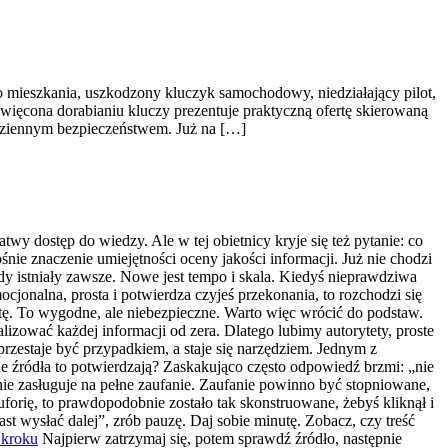
 mieszkania, uszkodzony kluczyk samochodowy, niedziałający pilot,
więcona dorabianiu kluczy prezentuje praktyczną ofertę skierowaną
dziennym bezpieczeństwem. Już na […]
twy dostęp do wiedzy. Ale w tej obietnicy kryje się też pytanie: co
nie znaczenie umiejętności oceny jakości informacji. Już nie chodzi
ędy istniały zawsze. Nowe jest tempo i skala. Kiedyś nieprawdziwa
mocjonalna, prosta i potwierdza czyjeś przekonania, to rozchodzi się
sztę. To wygodne, ale niebezpieczne. Warto więc wrócić do podstaw.
izować każdej informacji od zera. Dlatego lubimy autorytety, proste
zestaje być przypadkiem, a staje się narzędziem. Jednym z
żne źródła to potwierdzają? Zaskakująco często odpowiedź brzmi: „nie
 nie zasługuje na pełne zaufanie. Zaufanie powinno być stopniowane,
forię, to prawdopodobnie zostało tak skonstruowane, żebyś kliknął i
ast wysłać dalej”, zrób pauzę. Daj sobie minutę. Zobacz, czy treść
 kroku
Najpierw zatrzymaj się, potem sprawdź źródło, następnie