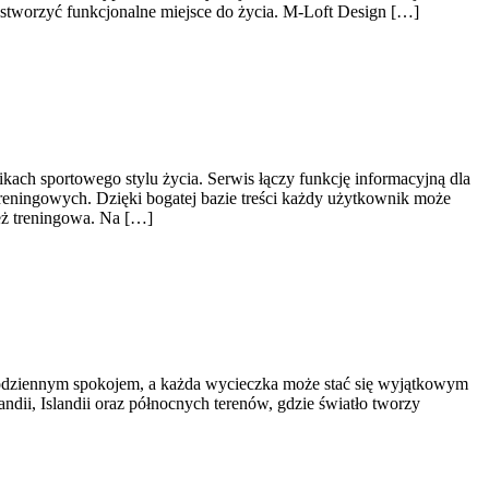
 stworzyć funkcjonalne miejsce do życia. M-Loft Design […]
kach sportowego stylu życia. Serwis łączy funkcję informacyjną dla
reningowych. Dzięki bogatej bazie treści każdy użytkownik może
eż treningowa. Na […]
z codziennym spokojem, a każda wycieczka może stać się wyjątkowym
dii, Islandii oraz północnych terenów, gdzie światło tworzy