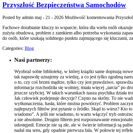
Przyszłość Bezpieczeństwa Samochodów
Posted by admin
maj - 21 - 2026
Możliwość komentowania
Przyszło
Fachowe dorabianie kluczy to wsparcie, która dla wielu osób okazu
zużyta obudowa, problem z zamkiem albo potrzeba wykonania zapasow
do osób, które szukają solidnego punktu zajmującego się kluczami
Categories:
Blog
Nasi partnerzy:
Wyobraź sobie bibliotekę, w której książki same dopisują nowe r
tak naprawdę uznajemy za wiedzę, a co jest tylko zgrabną narr
o to, czy coś brzmi mądrze, tylko czy jest prawdziwe, sprawdz
informacja rozchodziła się wolniej, miała więcej „tarcia” po dr
jeszcze szybciej. W takich warunkach nasza psychika działa tro
Jak człowiek podejmuje decyzje? Często na skróty. To nie wada
wytłumaczenia, hasła, które można powtórzyć. Problem zaczyna
najlepszych filtrów jest pytanie o źródło. Skąd to wiesz? Kto 
wiadomo”. A jeśli nie wiadomo, to warto włączyć tryb ostrożnoś
a nie absolutne. Drugim filtrem jest rozpoznawanie emocjonaln
udostępnił. Emocje nie są złe, ale w świecie informacji są pali
nadal ma sens, gdy opadnie pierwsza fala. W połowie tej refle