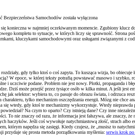
ść Bezpieczeństwa Samochodów
została wyłączona
je się konieczna w najmniej oczekiwanym momencie. Zgubiony klucz do
ego kompletu to sytuacje, w których liczy się sprawność. Strona poś
, zamkami, kluczykami samochodowymi oraz usługami związanymi z co
ozdziały, gdy tylko ktoś o coś zapyta. To kusząca wizja, bo obiecuje ła
acją? W epoce, w której teksty potrafią powstawać masowo i szybko, roś
alne i uczciwie podane. Problem nie jest nowy. Plotki, propaganda i bł
odze. Dziś może przejść przez tysiące osób w kilka minut. A jeśli jest e
chę jak selektor: wybiera to, co pasuje do obrazu świata, i odrzuca re
 charakteru, tylko mechanizm oszczędzania energii. Mózg nie chce anal
 się wtedy, gdy ktoś te mechanizmy wykorzystuje. Wtedy nieprawda pr
to powiedział? Na czym to oparto? Czy istnieją dane? Czy inne niezale
ci. To nie znaczy od razu, że informacja jest fałszywa, ale znaczy, że
ych haczyków. Jeśli coś wywołuje natychmiastową złość, strach albo eu
wem, którym napędza się zasięgi. Kiedy czujesz, że „musisz to natychmi
ksji przydaje się prosta metoda porządkowania myślenia:
serwis krok po