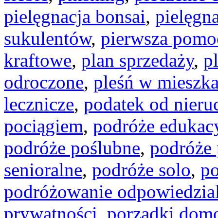
pielęgnacja bonsai
,
pielęgn
sukulentów
,
pierwsza pomo
kraftowe
,
plan sprzedaży
,
p
odroczone
,
pleśń w mieszk
lecznicze
,
podatek od nier
pociągiem
,
podróże edukac
podróże poślubne
,
podróże
senioralne
,
podróże solo
,
po
podróżowanie odpowiedzia
prywatności
,
porządki dom