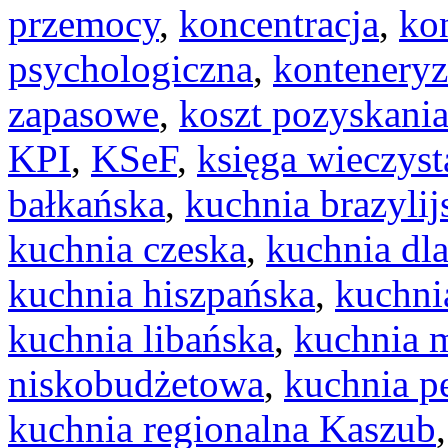
przemocy
,
koncentracja
,
kon
psychologiczna
,
konteneryz
zapasowe
,
koszt pozyskania
KPI
,
KSeF
,
księga wieczyst
bałkańska
,
kuchnia brazylij
kuchnia czeska
,
kuchnia dla
kuchnia hiszpańska
,
kuchni
kuchnia libańska
,
kuchnia 
niskobudżetowa
,
kuchnia p
kuchnia regionalna Kaszub