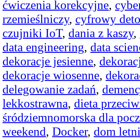
ćwiczenia korekcyjne
,
cybe
rzemieślniczy
,
cyfrowy det
czujniki IoT
,
dania z kaszy
,
data engineering
,
data scien
dekoracje jesienne
,
dekoracj
dekoracje wiosenne
,
dekora
delegowanie zadań
,
demenc
lekkostrawna
,
dieta przeci
śródziemnomorska dla pocz
weekend
,
Docker
,
dom letn