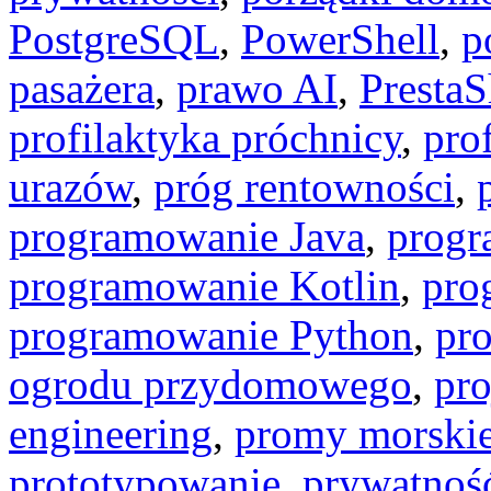
PostgreSQL
,
PowerShell
,
p
pasażera
,
prawo AI
,
Presta
profilaktyka próchnicy
,
pro
urazów
,
próg rentowności
,
programowanie Java
,
progr
programowanie Kotlin
,
pro
programowanie Python
,
pr
ogrodu przydomowego
,
pro
engineering
,
promy morski
prototypowanie
,
prywatność