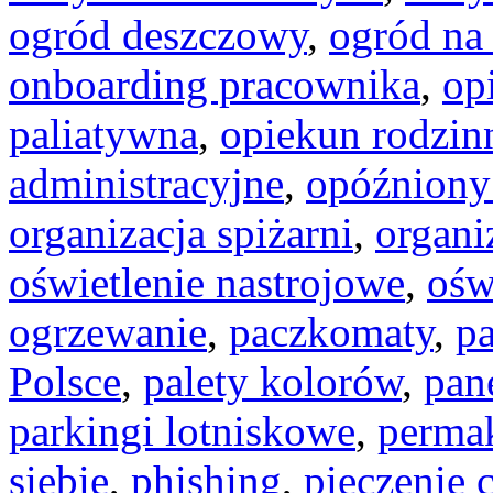
ogród deszczowy
,
ogród na
onboarding pracownika
,
op
paliatywna
,
opiekun rodzin
administracyjne
,
opóźniony 
organizacja spiżarni
,
organi
oświetlenie nastrojowe
,
ośw
ogrzewanie
,
paczkomaty
,
p
Polsce
,
palety kolorów
,
pan
parkingi lotniskowe
,
permak
siebie
,
phishing
,
pieczenie c