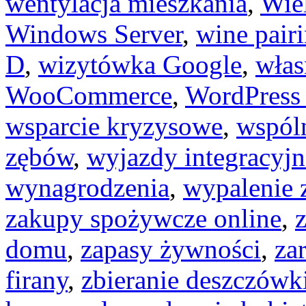
wentylacja mieszkania
,
Wie
Windows Server
,
wine pair
D
,
wizytówka Google
,
włas
WooCommerce
,
WordPress
wsparcie kryzysowe
,
wspól
zębów
,
wyjazdy integracyjn
wynagrodzenia
,
wypalenie
zakupy spożywcze online
,
domu
,
zapasy żywności
,
za
firany
,
zbieranie deszczówk