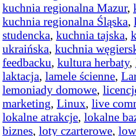
kuchnia regionalna Mazur
,
kuchnia regionalna Śląska
,
studencka
,
kuchnia tajska
,
k
ukraińska
,
kuchnia węgiers
feedbacku
,
kultura herbaty
,
laktacja
,
lamele ścienne
,
La
lemoniady domowe
,
licencj
marketing
,
Linux
,
live com
lokalne atrakcje
,
lokalne ba
biznes
,
loty czarterowe
,
low