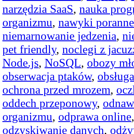
narzędzia SaaS
,
nauka pro
organizmu
,
nawyki poranne
niemarnowanie jedzenia
,
ni
pet friendly
,
noclegi z jacuz
Node.js
,
NoSQL
,
obozy mł
obserwacja ptaków
,
obsług
ochrona przed mrozem
,
ocz
oddech przeponowy
,
odnaw
organizmu
,
odprawa online
odzyskiwanie danych
,
odży