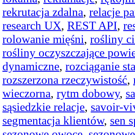
rekrutacja zdalna
,
relacje pa
research UX
,
REST API
,
re
rolowanie mięśni
,
rośliny c
rośliny oczyszczające powie
dynamiczne
,
rozciąganie st
rozszerzona rzeczywistość
,
wieczorna
,
rytm dobowy
,
s
sąsiedzkie relacje
,
savoir-vi
segmentacja klientów
,
sen 
sezonowe owoce
,
sezonowe