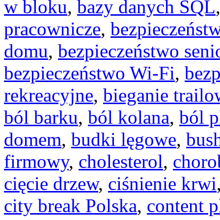
w bloku
,
bazy danych SQL
pracownicze
,
bezpieczeńst
domu
,
bezpieczeństwo seni
bezpieczeństwo Wi-Fi
,
bezp
rekreacyjne
,
bieganie trail
ból barku
,
ból kolana
,
ból 
domem
,
budki lęgowe
,
bush
firmowy
,
cholesterol
,
choro
cięcie drzew
,
ciśnienie krwi
city break Polska
,
content p