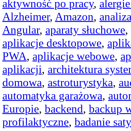
aktywność po pracy
,
alergi
Alzheimer
,
Amazon
,
analiz
Angular
,
aparaty słuchowe
,
aplikacje desktopowe
,
apli
PWA
,
aplikacje webowe
,
ap
aplikacji
,
architektura syst
domowa
,
astroturystyka
,
au
automatyka garażowa
,
auto
Europie
,
backend
,
backup 
profilaktyczne
,
badanie saty