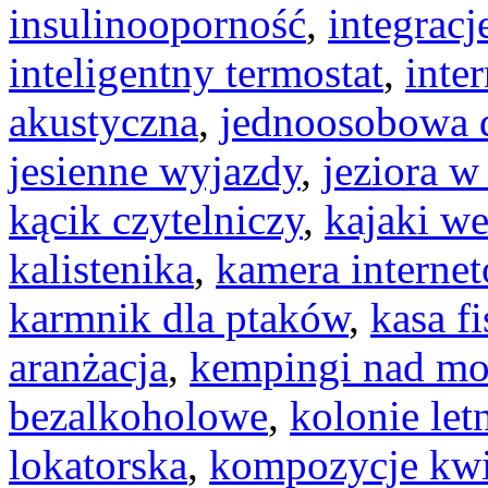
insulinooporność
,
integracj
inteligentny termostat
,
inter
akustyczna
,
jednoosobowa d
jesienne wyjazdy
,
jeziora w
kącik czytelniczy
,
kajaki w
kalistenika
,
kamera interne
karmnik dla ptaków
,
kasa f
aranżacja
,
kempingi nad m
bezalkoholowe
,
kolonie let
lokatorska
,
kompozycje kw