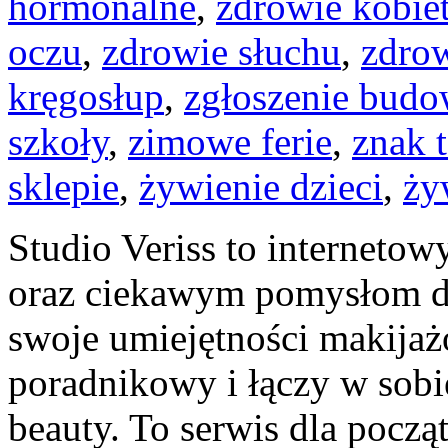
hormonalne
,
zdrowie kobie
oczu
,
zdrowie słuchu
,
zdro
kręgosłup
,
zgłoszenie bud
szkoły
,
zimowe ferie
,
znak 
sklepie
,
żywienie dzieci
,
ży
Studio Veriss to interneto
oraz ciekawym pomysłom dl
swoje umiejętności makijaż
poradnikowy i łączy w sobi
beauty. To serwis dla począ