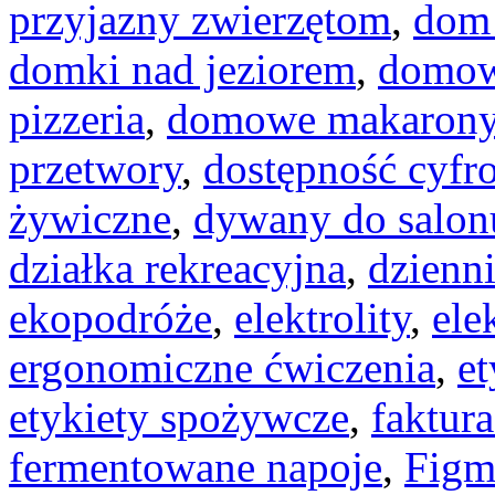
przyjazny zwierzętom
,
dom 
domki nad jeziorem
,
domow
pizzeria
,
domowe makaron
przetwory
,
dostępność cyfr
żywiczne
,
dywany do salon
działka rekreacyjna
,
dzienn
ekopodróże
,
elektrolity
,
ele
ergonomiczne ćwiczenia
,
et
etykiety spożywcze
,
faktura
fermentowane napoje
,
Figm