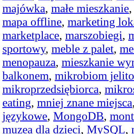
majówka
,
małe mieszkanie
mapa offline
,
marketing lok
marketplace
,
marszobiegi
,
m
sportowy
,
meble z palet
,
me
menopauza
,
mieszkanie w
balkonem
,
mikrobiom jelit
mikroprzedsiębiorca
,
mikro
eating
,
mniej znane miejsca
językowe
,
MongoDB
,
mont
muzea dla dzieci
,
MySQL
,