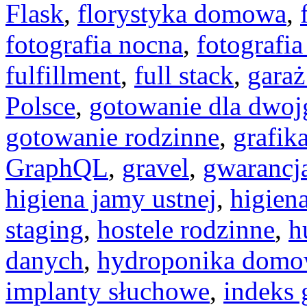
Flask
,
florystyka domowa
,
fotografia nocna
,
fotografi
fulfillment
,
full stack
,
gara
Polsce
,
gotowanie dla dwoj
gotowanie rodzinne
,
grafik
GraphQL
,
gravel
,
gwarancj
higiena jamy ustnej
,
higien
staging
,
hostele rodzinne
,
h
danych
,
hydroponika dom
implanty słuchowe
,
indeks 