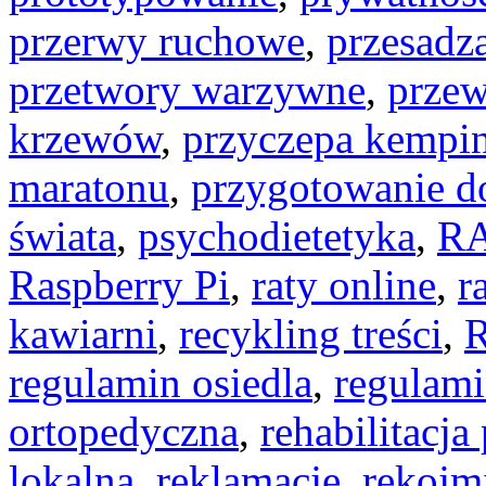
przerwy ruchowe
,
przesadza
przetwory warzywne
,
przew
krzewów
,
przyczepa kempi
maratonu
,
przygotowanie d
świata
,
psychodietetyka
,
R
Raspberry Pi
,
raty online
,
r
kawiarni
,
recykling treści
,
R
regulamin osiedla
,
regulami
ortopedyczna
,
rehabilitacja
lokalna
,
reklamacje
,
rękojm