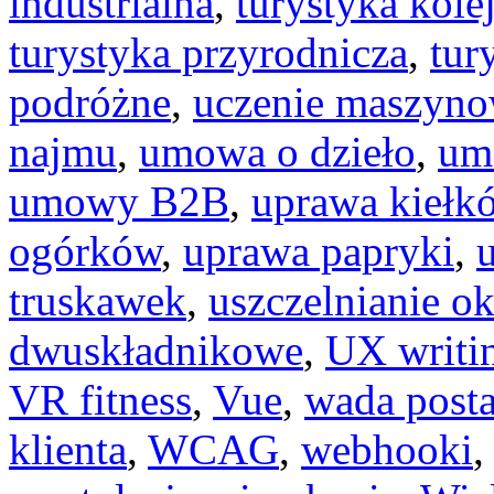
industrialna
,
turystyka kol
turystyka przyrodnicza
,
tur
podróżne
,
uczenie maszyn
najmu
,
umowa o dzieło
,
um
umowy B2B
,
uprawa kiełk
ogórków
,
uprawa papryki
,
truskawek
,
uszczelnianie o
dwuskładnikowe
,
UX writi
VR fitness
,
Vue
,
wada post
klienta
,
WCAG
,
webhooki