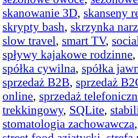
skanowanie 3D
,
skanseny r
skrypty bash
,
skrzynka nar
slow travel
,
smart TV
,
socia
spływy kajakowe rodzinne
spółka cywilna
,
spółka jaw
sprzedaż B2B
,
sprzedaż B2
online
,
sprzedaż telefoniczn
trekkingowy
,
SQLite
,
stabil
stomatologia zachowawcza
street food azjatycki
,
strefa