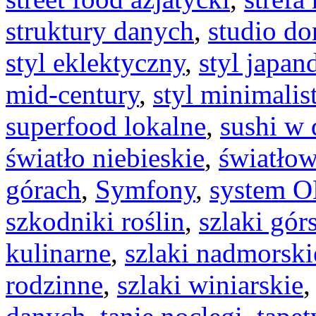
struktury danych
,
studio d
styl eklektyczny
,
styl japan
mid-century
,
styl minimalis
superfood lokalne
,
sushi w
światło niebieskie
,
światło
górach
,
Symfony
,
system 
szkodniki roślin
,
szlaki gór
kulinarne
,
szlaki nadmorski
rodzinne
,
szlaki winiarskie