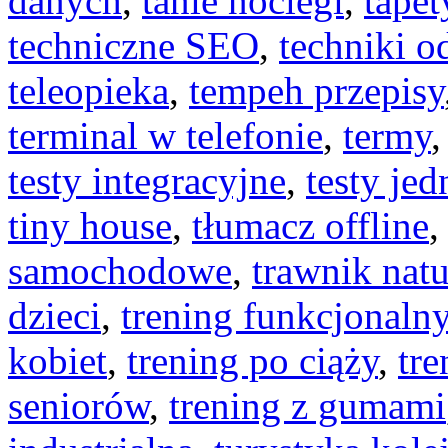
danych
,
tanie noclegi
,
tapet
techniczne SEO
,
techniki 
teleopieka
,
tempeh przepisy
terminal w telefonie
,
termy
testy integracyjne
,
testy je
tiny house
,
tłumacz offline
samochodowe
,
trawnik natu
dzieci
,
trening funkcjonaln
kobiet
,
trening po ciąży
,
tr
seniorów
,
trening z gumami